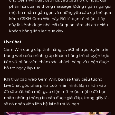
cho Gem Win, đặt câu hỏi, yêu cầu hỗ trợ hoặc gửi
phản hồi qua hệ thống massage. Đừng ngần ngại gửi
một tin nhắn ngắn gọn và những yêu cầu cụ thể qua
kênh CSKH Gem Win này. Bởi lẽ bạn sẽ nhận thấy
đây là kênh được nhà cái rất quan tâm khi có nhiều
khách hàng liên lạc qua đây.
LiveChat
Gem Win cung cấp tính năng LiveChat trực tuyến trên
trang web của mình, giúp khách hàng trò chuyện trực
tiếp với nhân viên chăm sóc khách hàng và nhận được
hỗ trợ ngay lập tức.
Khi truy cập web Gem Win, bạn sẽ thấy biểu tượng
LiveChat góc phải phía cuối màn hình. Bạn nhấn vào
đó sẽ xuất hiện một giao diện mới hoặc một ô để bạn
nhập những thông tin cần được giải đáp, trong giây lát
sẽ có nhân viên liên hệ lại để trả lời bạn.