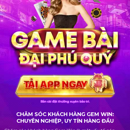
Bản cài đặt thường xuyên bảo trì.
CHĂM SÓC KHÁCH HÀNG GEM WIN:
CHUYÊN NGHIỆP, UY TÍN HÀNG ĐẦU