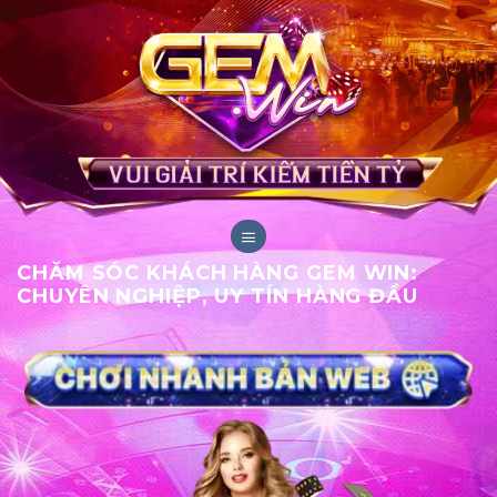
Bỏ
qua
nội
dung
CHĂM SÓC KHÁCH HÀNG GEM WIN:
CHUYÊN NGHIỆP, UY TÍN HÀNG ĐẦU