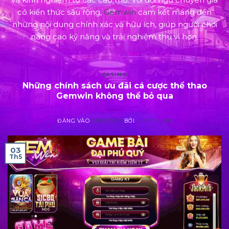
có kiến thức sâu rộng,
Gemwin
cam kết mang đến
những nội dung chính xác và hữu ích, giúp người chơi
nâng cao kỹ năng và trải nghiệm thú vị hơn.
CASINO
Những chính sách ưu đãi cá cược thể thao
Gemwin không thể bỏ qua
ĐĂNG VÀO
03/05/2024
BỞI
HUY THUAN
03
Th5