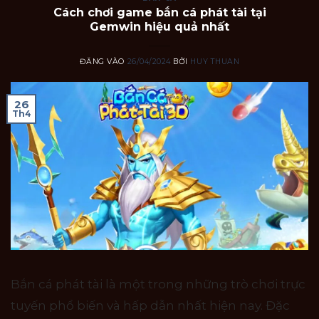
Cách chơi game bắn cá phát tài tại
Gemwin hiệu quả nhất
ĐĂNG VÀO
26/04/2024
BỞI
HUY THUAN
26
Th4
Bắn cá phát tài là một trong những trò chơi trực
tuyến phổ biến và hấp dẫn nhất hiện nay. Đặc