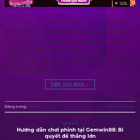
Gemwin là một nhà cái cá cược trực tuyến nổi
tiếng và được ưa chuộng bởi người chơi ở Việt
Nam. Với chất lượng dịch vụ tốt, đa dạng các trò
chơi và ưu đãi hấp dẫn, đã thu hút đông đảo
người chơi tham gia. Trong bài viết này, chúng
tôi sẽ giới thiệu […]
TIẾP TỤC ĐỌC
→
Đăng trong
casino
Để lại bình luận
CASINO
Hướng dẫn chơi phỉnh tại Gemwin88: Bí
quyết để thắng lớn