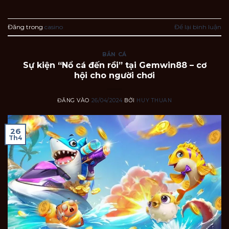
Đăng trong
casino
Để lại bình luận
BẮN CÁ
Sự kiện “Nổ cá đến rồi” tại Gemwin88 – cơ
hội cho người chơi
ĐĂNG VÀO
26/04/2024
BỞI
HUY THUAN
26
Th4