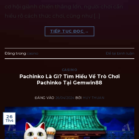
cơ hội giành chiến thắng lớn, người chơi cần
hiểu rõ cách thức chơi, cũng như […]
TIẾP TỤC ĐỌC
→
Đăng trong
casino
Để lại bình luận
CASINO
Pachinko Là Gì? Tìm Hiểu Về Trò Chơi
Pachinko Tại Gemwin88
ĐĂNG VÀO
26/04/2024
BỞI
HUY THUAN
26
Th4