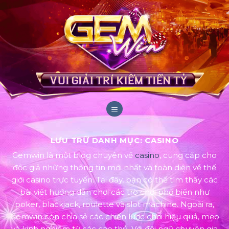
Bỏ
qua
nội
dung
LƯU TRỮ DANH MỤC:
CASINO
Gemwin là một blog chuyên về
casino
, cung cấp cho
độc giả những thông tin mới nhất và toàn diện về thế
giới casino trực tuyến. Tại đây, bạn có thể tìm thấy các
bài viết hướng dẫn chơi các trò chơi phổ biến như
poker, blackjack, roulette và slot machine. Ngoài ra,
Gemwin còn chia sẻ các chiến lược chơi hiệu quả, mẹo
và kinh nghiệm từ các cao thủ. Với đội ngũ chuyên gia