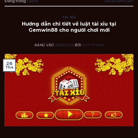
Đăng trong
casino
Để lại bình luận
TÀI XỈU
Hướng dẫn chi tiết về luật tài xỉu tại
Gemwin88 cho người chơi mới
ĐĂNG VÀO
26/04/2024
BỞI
HUY THUAN
26
Th4