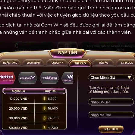
 người chơi yêu cầu chuyển dữ liệu cá nhân của mình từ q
ì hoàn toàn có thể. Miễn đảm bảo quá trình chơi game an t
hải chấp thuận với việc chuyển giao dữ liệu theo yêu cầu củ
giao dịch tại nhà cái Gem Win sẽ đều được ghi lại để làm bằ
a những vấn đề tranh chấp giữa nhà cái với các thành viên.