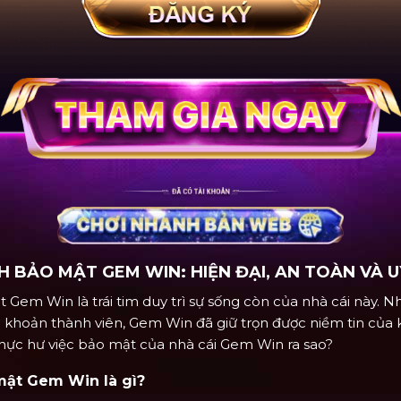
H BẢO MẬT GEM WIN: HIỆN ĐẠI, AN TOÀN VÀ U
Gem Win là trái tim duy trì sự sống còn của nhà cái này. N
ài khoản thành viên, Gem Win đã giữ trọn được niềm tin của
ực hư việc bảo mật của nhà cái Gem Win ra sao?
mật Gem Win là gì?