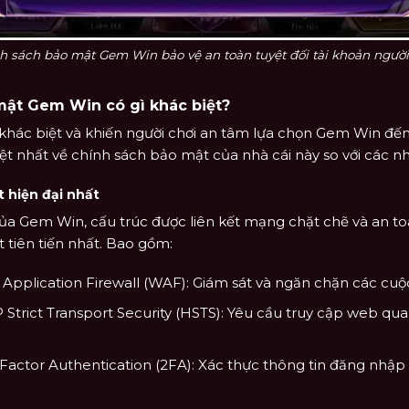
h sách bảo mật Gem Win bảo vệ an toàn tuyệt đối tài khoản người
mật Gem Win có gì khác biệt?
 khác biệt và khiến người chơi an tâm lựa chọn Gem Win đến
t nhất về chính sách bảo mật của nhà cái này so với các nh
 hiện đại nhất
ủa Gem Win, cấu trúc được liên kết mạng chặt chẽ và an t
tiên tiến nhất. Bao gồm:
pplication Firewall (WAF): Giám sát và ngăn chặn các cuộ
trict Transport Security (HSTS): Yêu cầu truy cập web qua
actor Authentication (2FA): Xác thực thông tin đăng nhập 