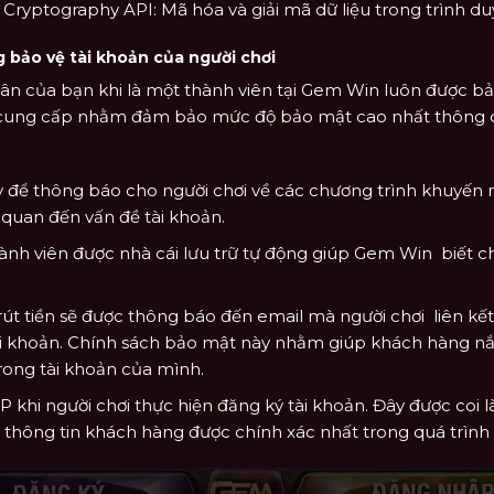
ryptography API: Mã hóa và giải mã dữ liệu trong trình du
 bảo vệ tài khoản của người chơi
hân của bạn khi là một thành viên tại Gem Win luôn được bả
cung cấp nhằm đảm bảo mức độ bảo mật cao nhất thông 
ỳ để thông báo cho người chơi về các chương trình khuyến 
 quan đến vấn đề tài khoản.
hành viên được nhà cái lưu trữ tự động giúp Gem Win biết c
rút tiền sẽ được thông báo đến email mà người chơi liên kết
ài khoản. Chính sách bảo mật này nhằm giúp khách hàng n
rong tài khoản của mình.
khi người chơi thực hiện đăng ký tài khoản. Đây được coi l
 thông tin khách hàng được chính xác nhất trong quá trình t