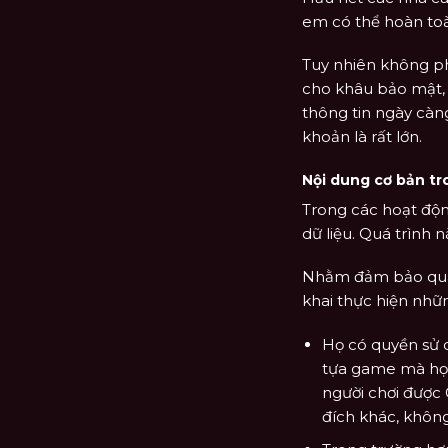
em có thể hoàn toà
Tuy nhiên không ph
cho khâu bảo mật, 
thông tin ngày càng
khoản là rất lớn.
Nội dung cơ bản t
Trong các hoạt độn
dữ liệu. Quá trình
Nhằm đảm bảo quá 
khai thực hiện nhữ
Họ có quyền sử 
tựa game mà họ 
người chơi được
đích khác, không