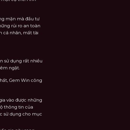
ông mặn mà đầu tư
ững rủi ro an toàn
n cá nhân, mất tài
n sử dụng rất nhiều
hiêm ngặt.
nhất, Gem Win công
gia vào được những
ộ thông tin của
ợc sử dụng cho mục