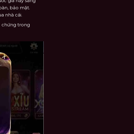
uốc gia này sang
oàn, bảo mật.
a nhà cái.
ng chứng trong