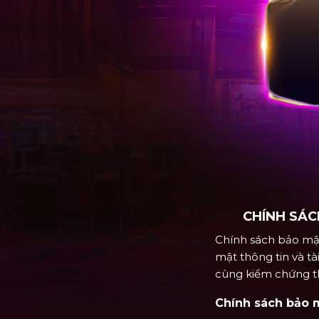
CHÍNH SÁC
Chính sách bảo mật 
mật thông tin và t
cùng kiểm chứng th
Chính sách bảo 