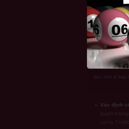
Bạc nhớ lô kép l
Xác định s
quan trọng 
rủi ro. Trư