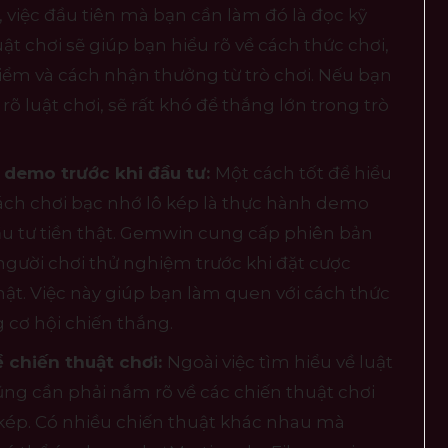
 việc đầu tiên mà bạn cần làm đó là đọc kỹ
uật chơi sẽ giúp bạn hiểu rõ về cách thức chơi,
iểm và cách nhận thưởng từ trò chơi. Nếu bạn
rõ luật chơi, sẽ rất khó để thắng lớn trong trò
demo trước khi đầu tư:
Một cách tốt để hiểu
ách chơi bạc nhớ lô kép là thực hành demo
ầu tư tiền thật. Gemwin cung cấp phiên bản
gười chơi thử nghiệm trước khi đặt cược
hật. Việc này giúp bạn làm quen với cách thức
g cơ hội chiến thắng.
ề chiến thuật chơi:
Ngoài việc tìm hiểu về luật
ũng cần phải nắm rõ về các chiến thuật chơi
kép. Có nhiều chiến thuật khác nhau mà