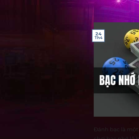
24
Th4
Đánh bạc là một t
chơi bạc nhớ lô