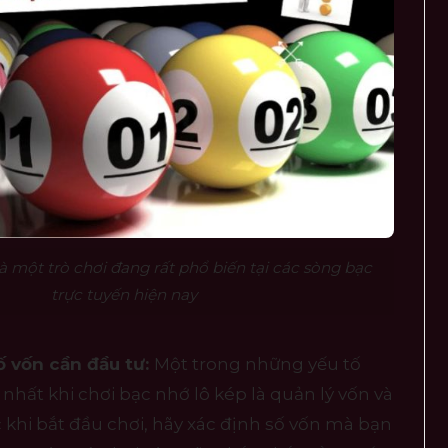
à một trò chơi đang rất phổ biến tại các sòng bạc
trực tuyến hiện nay
ố vốn cần đầu tư:
Một trong những yếu tố
nhất khi chơi bạc nhớ lô kép là quản lý vốn và
ớc khi bắt đầu chơi, hãy xác định số vốn mà bạn