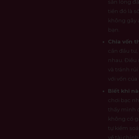
sẵn lòng đầ
tiền đó là 
không gây 
bạn.
Chia vốn 
cần đầu tư,
nhau. Điều 
và tránh rủ
với vốn củ
Biết khi n
chơi bạc nh
thấy mình đ
không cố gắ
tự kiểm soá
về tài chính