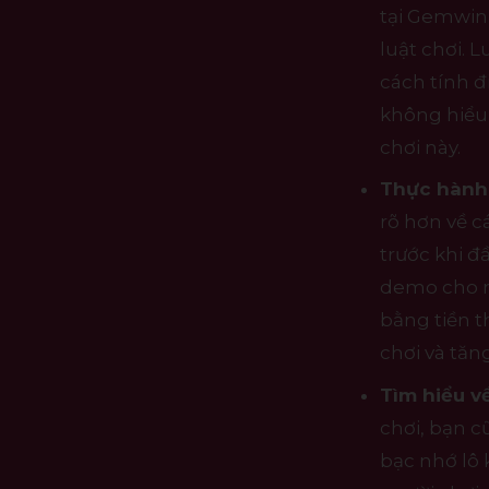
tại Gemwin,
luật chơi. L
cách tính đ
không hiểu 
chơi này.
Thực hành 
rõ hơn về c
trước khi đ
demo cho n
bằng tiền t
chơi và tăn
Tìm hiểu v
chơi, bạn c
bạc nhớ lô 