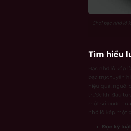
Chơi bạc nhớ lô k
Tìm hiểu l
Bạc nhớ lô kép l
bạc trực tuyến h
hiệu quả, người 
trước khi đầu tư 
một số bước quan
nhớ lô kép một 
Đọc kỹ luật