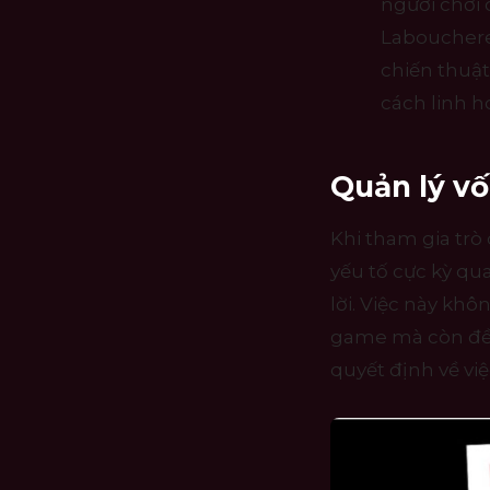
người chơi 
Labouchere,
chiến thuật
cách linh h
Quản lý vố
Khi tham gia trò 
yếu tố cực kỳ qu
lời. Việc này khô
game mà còn đề x
quyết định về vi