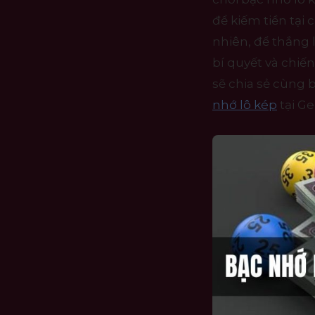
để kiếm tiền tại
nhiên, để thắng 
bí quyết và chiến
sẽ chia sẻ cùng 
nhớ lô kép
tại G