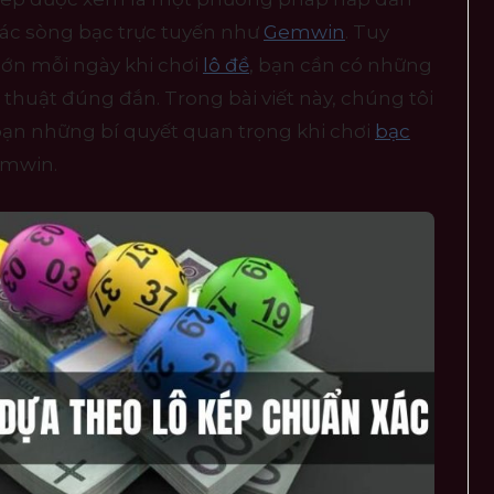
 các sòng bạc trực tuyến như
Gemwin
. Tuy
lớn mỗi ngày khi chơi
lô đề
, bạn cần có những
 thuật đúng đắn. Trong bài viết này, chúng tôi
bạn những bí quyết quan trọng khi chơi
bạc
emwin.