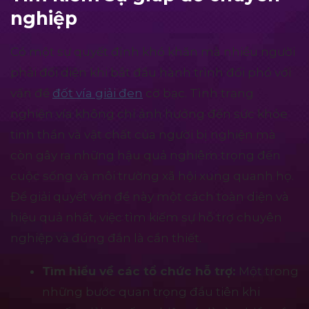
nghiệp
Có một sự quyết định khó khăn mà nhiều người
phải đối diện khi bắt đầu hành trình đối phó với
vấn đề
đốt vía giải đen
cờ bạc. Tình trạng
nghiện vía không chỉ ảnh hưởng đến sức khỏe
tinh thần và vật chất của người bị nghiện mà
còn gây ra những hậu quả nghiêm trọng đến
cuộc sống và môi trường xã hội xung quanh họ.
Để giải quyết vấn đề này một cách toàn diện và
hiệu quả nhất, việc tìm kiếm sự hỗ trợ chuyên
nghiệp và đúng đắn là cần thiết.
Tìm hiểu về các tổ chức hỗ trợ:
Một trong
những bước quan trọng đầu tiên khi