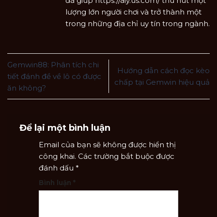
đã giúp https://aiy.us.com/ thu hút một
lượng lớn người chơi và trở thành một
trong những địa chỉ uy tín trong ngành.
Gemwin88: Phân tích chi
Hướng dẫn cách đọc kèo
tiết đánh đề về lô có được
chấp tại Gemwin hiệu quả
ăn không?
Để lại một bình luận
Email của bạn sẽ không được hiển thị
công khai.
Các trường bắt buộc được
đánh dấu
*
Bình luận
*