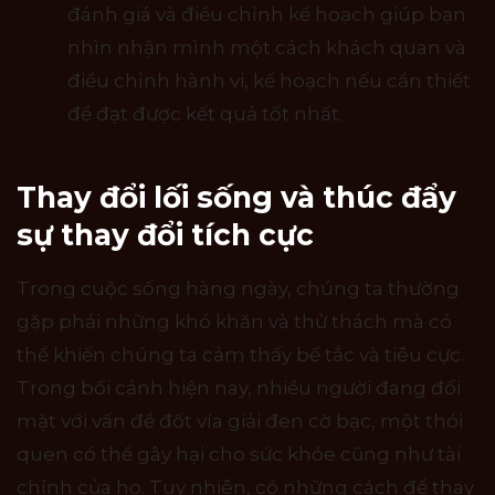
đánh giá và điều chỉnh kế hoạch giúp bạn
nhìn nhận mình một cách khách quan và
điều chỉnh hành vi, kế hoạch nếu cần thiết
để đạt được kết quả tốt nhất.
Thay đổi lối sống và thúc đẩy
sự thay đổi tích cực
Trong cuộc sống hàng ngày, chúng ta thường
gặp phải những khó khăn và thử thách mà có
thể khiến chúng ta cảm thấy bế tắc và tiêu cực.
Trong bối cảnh hiện nay, nhiều người đang đối
mặt với vấn đề đốt vía giải đen cờ bạc, một thói
quen có thể gây hại cho sức khỏe cũng như tài
chính của họ. Tuy nhiên, có những cách để thay