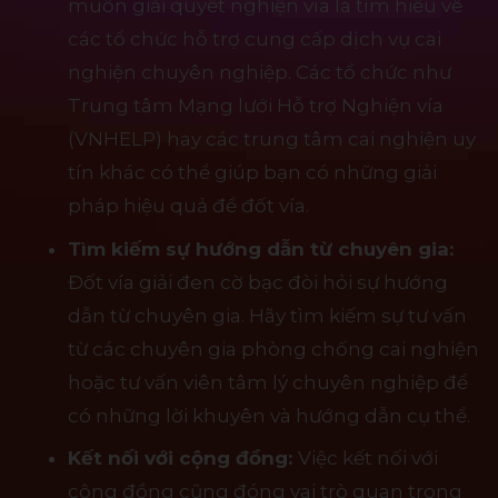
muốn giải quyết nghiện vía là tìm hiểu về
các tổ chức hỗ trợ cung cấp dịch vụ cai
nghiện chuyên nghiệp. Các tổ chức như
Trung tâm Mạng lưới Hỗ trợ Nghiện vía
(VNHELP) hay các trung tâm cai nghiện uy
tín khác có thể giúp bạn có những giải
pháp hiệu quả để đốt vía.
Tìm kiếm sự hướng dẫn từ chuyên gia:
Đốt vía giải đen cờ bạc đòi hỏi sự hướng
dẫn từ chuyên gia. Hãy tìm kiếm sự tư vấn
từ các chuyên gia phòng chống cai nghiện
hoặc tư vấn viên tâm lý chuyên nghiệp để
có những lời khuyên và hướng dẫn cụ thể.
Kết nối với cộng đồng:
Việc kết nối với
cộng đồng cũng đóng vai trò quan trọng