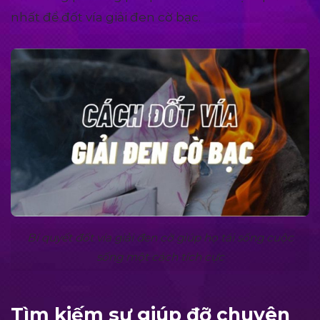
nhất để đốt vía giải đen cờ bạc.
Bí quyết đốt vía giải đen cờ giúp họ tái sống cuộc
sống một cách tích cực
Tìm kiếm sự giúp đỡ chuyên