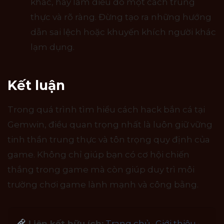
khác, hãy làm điều đó một cách trung
thực và rõ ràng. Đừng tạo ra những hướng
dẫn sai lệch hoặc khuyến khích người khác
lạm dụng.
Kết luận
Trong quá trình tìm hiểu cách hack bắn cá tại
Gemwin, điều quan trọng nhất là luôn giữ vững
tinh thần trung thực và tôn trọng quy định của
game. Không chỉ giúp bạn có cơ hội chiến
thắng trong game mà còn giúp duy trì môi
trường chơi game lành mạnh và công bằng.
Liên kết hữu ích:
Trang chủ
·
Giới thiệu
·