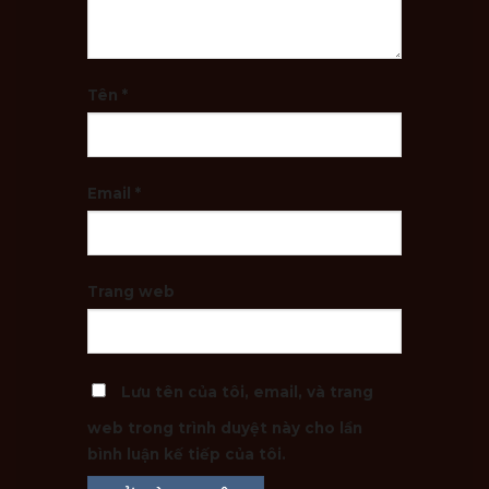
Tên
*
Email
*
Trang web
Lưu tên của tôi, email, và trang
web trong trình duyệt này cho lần
bình luận kế tiếp của tôi.