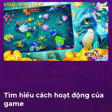
Gemwin là một trong những ứng dụng game bắn cá
online phổ biến được nhiều người yêu thích.
Tìm hiểu cách hoạt động của
game