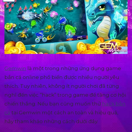
Gemwin
là một trong những ứng dụng game
bắn cá online phổ biến được nhiều người yêu
thích. Tuy nhiên, không ít người chơi đã từng
nghĩ đến việc “hack” trong game để tăng cơ hội
chiến thắng. Nếu bạn cũng muốn thử
hack bắn
cá
tại Gemwin một cách an toàn và hiệu quả,
hãy tham khảo những cách dưới đây.