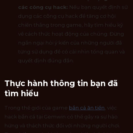
các công cụ hack:
Nếu bạn quyết định sử
dụng các công cụ hack để tăng cơ hội
chiến thắng trong game, hãy tìm hiểu kỹ
về cách thức hoạt động của chúng. Đừng
ngần ngại hỏi ý kiến của những người đã
từng sử dụng để có cái nhìn tổng quan và
quyết định đúng đắn.
Thực hành thông tin bạn đã
tìm hiểu
Trong thế giới của game
bắn cá ăn tiền
, việc
hack bắn cá tại Gemwin có thể gây ra sự hào
hứng và thách thức đối với những người chơi.