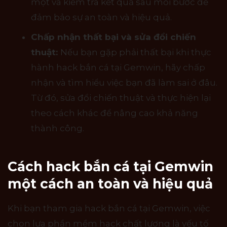
một và kiểm tra kết quả sau mỗi bước để
đảm bảo sự an toàn và hiệu quả.
Chấp nhận thất bại và sửa đổi chiến
thuật:
Nếu bạn gặp phải thất bại khi thực
hành hack bắn cá tại Gemwin, hãy chấp
nhận và tìm hiểu việc bạn đã làm sai ở đâu.
Từ đó, sửa đổi chiến thuật và thực hiện lại
theo cách khác để nâng cao khả năng
thành công.
Cách hack bắn cá tại Gemwin
một cách an toàn và hiệu quả
Khi bạn tham gia hack bắn cá tại Gemwin, việc
chọn lựa phần mềm hack chất lượng là yếu tố