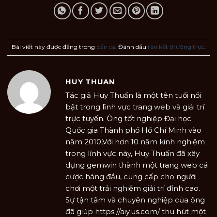
Bài viết này được đăng trong
bắn cá
. Đánh dấu
liên kết thường trực
.
HUY THUAN
Tác giả Huy Thuấn là một tên tuổi nổi
bật trong lĩnh vực trang web và giải trí
trực tuyến. Ông tốt nghiệp Đại học
Quốc gia Thành phố Hồ Chí Minh vào
năm 2010,Với hơn 10 năm kinh nghiệm
trong lĩnh vực này, Huy Thuấn đã xây
dựng gemwin thành một trang web cá
cược hàng đầu, cung cấp cho người
chơi một trải nghiệm giải trí đỉnh cao.
Sự tận tâm và chuyên nghiệp của ông
đã giúp https://aiy.us.com/ thu hút một