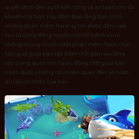
quyết định đến sự thành công và an toàn cho tài
khoản của bạn. Hãy đảm bảo rằng bạn chọn
những phần mềm hack uy tín, được đánh giá
cao từ cộng đồng người chơi để tránh rủi ro
không mong muốn. Một phần mềm hack chất
lượng sẽ giúp bạn tiết kiệm thời gian và công
sức trong quá trình hack, đồng thời giúp bạn
tránh được những rủi ro liên quan đến an toàn
dữ liệu cá nhân của bạn.