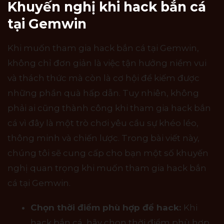
Khuyến nghị khi hack bắn cá
tại Gemwin
Khi muốn tham gia hack bắn cá tại Gemwin,
không chỉ đơn giản là việc tận hưởng niềm vui
và thách thức mà còn là cơ hội để kiếm được
những phần quà hấp dẫn. Tuy nhiên, không
phải ai cũng thành công khi tham gia hack bắn
cá vì đây là một trò chơi yêu cầu sự khéo léo,
thông minh và chiến lược. Trong bài viết này,
chúng tôi sẽ cung cấp cho bạn một số khuyến
nghị quan trọng khi muốn tham gia hack bắn
cá tại Gemwin.
Chọn thời điểm phù hợp để hack:
Khi
hack bắn cá, hãy chọn thời điểm phù hợp