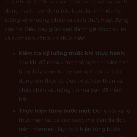
Tuy nhiên, trước khi bạn thực hiện bất kỳ hành
động hack nào, đảm bảo bạn đã tìm hiểu kỹ
lưỡng về phương pháp và cách thức hoạt động
của nó. Điều này giúp bạn đánh giá được rủi ro
và sự thành công khi thực hiện.
Kiểm tra kỹ lưỡng trước khi thực hành:
Sau khi đã nắm vững thông tin từ việc tìm
hiểu, hãy kiểm tra kỹ lưỡng trước khi áp
dụng vào thực tế. Duy trì sự cẩn thận và
chắc chắn về thông tin mà bạn đã nắm
bắt.
Thực hiện từng bước một:
Đừng vội vàng
thực hiện tất cả các bước mà bạn đã đọc
trên internet. Hãy thực hiện từng bước