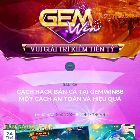
Bỏ
qua
nội
dung
BẮN CÁ
CÁCH HACK BẮN CÁ TẠI GEMWIN88
MỘT CÁCH AN TOÀN VÀ HIỆU QUẢ
ĐĂNG VÀO
24/04/2024
BỞI
HUY THUAN
24
Th4