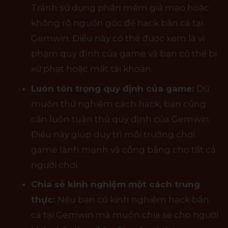
Tránh sử dụng phần mềm giả mạo hoặc
không rõ nguồn gốc để hack bắn cá tại
Gemwin. Điều này có thể được xem là vi
phạm quy định của game và bạn có thể bị
xử phạt hoặc mất tài khoản.
Luôn tôn trọng quy định của game:
Dù
muốn thử nghiệm cách hack, bạn cũng
cần luôn tuân thủ quy định của Gemwin.
Điều này giúp duy trì môi trường chơi
game lành mạnh và công bằng cho tất cả
người chơi.
Chia sẻ kinh nghiệm một cách trung
thực:
Nếu bạn có kinh nghiệm hack bắn
cá tại Gemwin mà muốn chia sẻ cho người