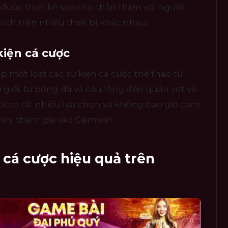
được thiết kế sao cho thân thiện với người
ích trên nhiều thiết bị khác nhau.
kiện cá cược
 một loạt các sự kiện cá cược thể thao từ
 giới, từ bóng đá và cầu lông đến quần vợt và
ơi có rất nhiều lựa chọn và không bao giờ cảm
khi tham gia vào Gemwin.
 cá cược hiệu quả trên