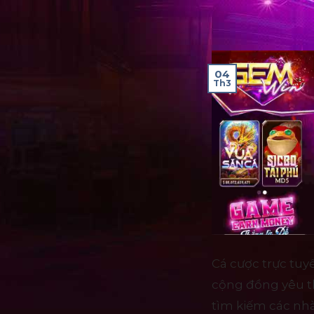
04
Th3
Cá cược trực tuy
cộng đồng yêu th
tìm kiếm các nhà