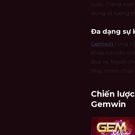
cược. Trang web 
dùng và tương th
Đa dạng sự 
Gemwin
cung cấp
khắp nơi trên thế
đua xe. Người ch
thấy nhàm chán 
Chiến lược
Gemwin