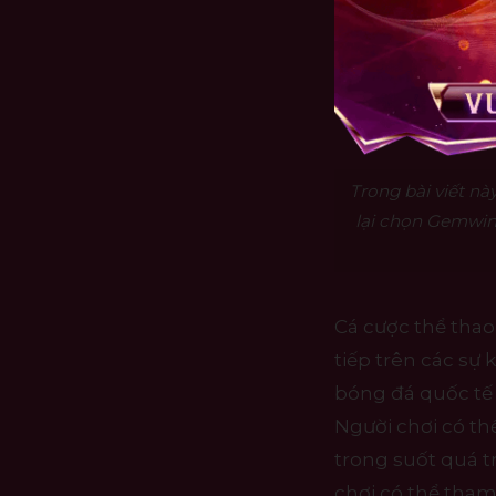
Trong bài viết nà
lại chọn Gemwin,
Cá cược thể thao
tiếp trên các sự 
bóng đá quốc tế 
Người chơi có th
trong suốt quá t
chơi có thể tham