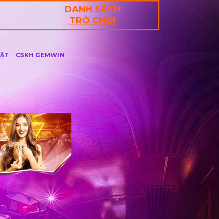
DANH SÁCH
TRÒ CHƠI
MẬT
CSKH GEMWIN