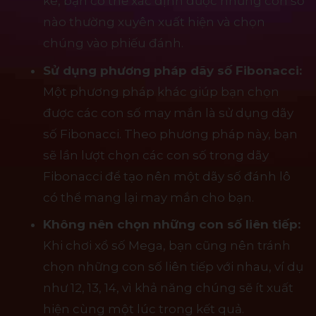
kê, bạn có thể xác định được những con số
nào thường xuyên xuất hiện và chọn
chúng vào phiếu đánh.
Sử dụng phương pháp dãy số Fibonacci:
Một phương pháp khác giúp bạn chọn
được các con số may mắn là sử dụng dãy
số Fibonacci. Theo phương pháp này, bạn
sẽ lần lượt chọn các con số trong dãy
Fibonacci để tạo nên một dãy số đánh lô
có thể mang lại may mắn cho bạn.
Không nên chọn những con số liên tiếp:
Khi chơi xổ số Mega, bạn cũng nên tránh
chọn những con số liên tiếp với nhau, ví dụ
như 12, 13, 14, vì khả năng chúng sẽ ít xuất
hiện cùng một lúc trong kết quả.