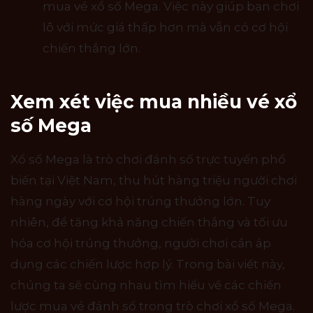
mua vé xổ số Mega. Việc này giúp bạn chơi
lô với mức giá thấp hơn mà vẫn có cơ hội
chiến thắng lớn.
Xem xét việc mua nhiều vé xổ
số Mega
Xổ số Mega là trò chơi đánh số trực tuyến phổ
biến tại Việt Nam, thu hút hàng triệu người chơi
hàng ngày với cơ hội trúng thưởng lớn. Tuy
nhiên, để tăng khả năng chiến thắng và tối ưu
hóa cơ hội trúng thưởng, người chơi cần áp
dụng các chiến lược hợp lý. Trong bài viết này,
chúng ta sẽ cùng nhau tìm hiểu về các chiến
lược mua vé đánh số trong trò chơi xổ số Mega.