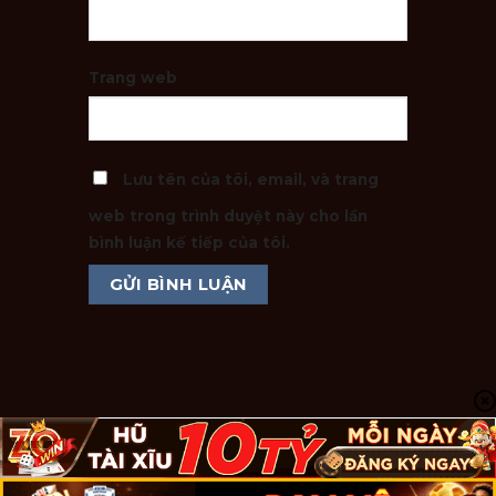
Trang web
Lưu tên của tôi, email, và trang
web trong trình duyệt này cho lần
bình luận kế tiếp của tôi.
GIỚI THIỆU
LIÊN HỆ
CHÍNH SÁCH BẢO MẬT
ĐIỀU KHOẢN
CHƠI CÓ TRÁCH NHIỆM (18+)