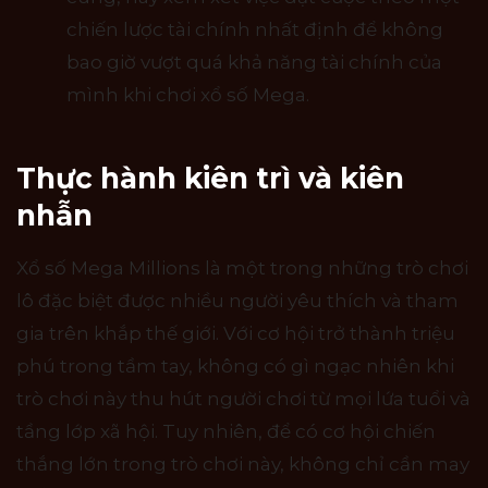
chiến lược tài chính nhất định để không
bao giờ vượt quá khả năng tài chính của
mình khi chơi xổ số Mega.
Thực hành kiên trì và kiên
nhẫn
Xổ số Mega Millions là một trong những trò chơi
lô đặc biệt được nhiều người yêu thích và tham
gia trên khắp thế giới. Với cơ hội trở thành triệu
phú trong tầm tay, không có gì ngạc nhiên khi
trò chơi này thu hút người chơi từ mọi lứa tuổi và
tầng lớp xã hội. Tuy nhiên, để có cơ hội chiến
thắng lớn trong trò chơi này, không chỉ cần may