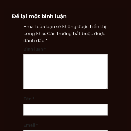
Để lại một bình luận
Email của bạn sẽ không được hiển thị
công khai.
Các trường bắt buộc được
đánh dấu
*
Bình luận
*
Tên
*
Email
*