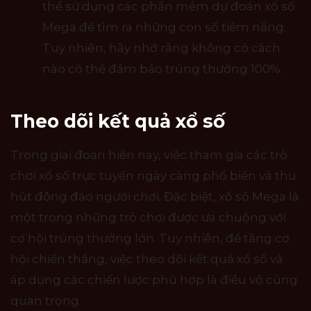
thể sử dụng các phần mềm dự đoán xổ số
Mega để tìm ra những con số tiềm năng.
Tuy nhiên, hãy nhớ rằng không có cách
nào có thể đảm bảo trúng thưởng 100%.
Theo dõi kết quả xổ số
Trong giai đoạn hiện nay, việc tham gia các trò
chơi xổ số trực tuyến ngày càng phổ biến và thu
hút đông đảo người chơi. Đặc biệt, xổ số Mega là
một trong những trò chơi được ưa chuộng với
cơ hội trúng thưởng lớn. Tuy nhiên, để tăng cơ
hội chiến thắng, việc theo dõi kết quả xổ số và
áp dụng các chiến lược phù hợp là điều vô cùng
quan trọng.