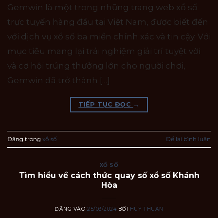
Gemwin là một trong những trang web xổ số
trực tuyến hàng đầu tại Việt Nam, được biết đến
với dịch vụ xổ số ba miền chính xác và tin cậy. Với
mục tiêu mang lại trải nghiệm giải trí tuyệt vời
và cơ hội trúng thưởng lớn cho người chơi,
Gemwin đã trở thành […]
TIẾP TỤC ĐỌC
→
Đăng trong
xổ số
Để lại bình luận
XỔ SỐ
Tìm hiểu về cách thức quay số xổ số Khánh
Hòa
ĐĂNG VÀO
25/03/2024
BỞI
HUY THUAN