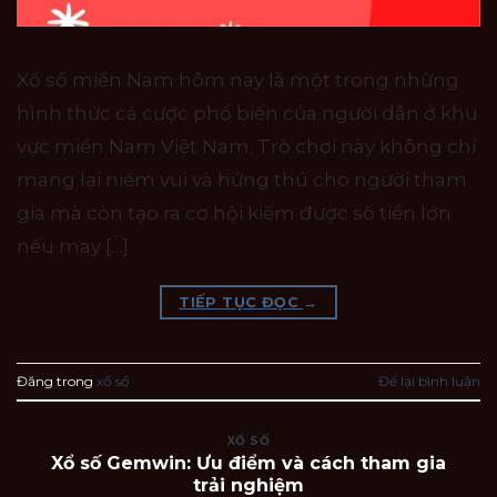
Xổ số miền Nam hôm nay là một trong những
hình thức cá cược phổ biến của người dân ở khu
vực miền Nam Việt Nam. Trò chơi này không chỉ
mang lại niềm vui và hứng thú cho người tham
gia mà còn tạo ra cơ hội kiếm được số tiền lớn
nếu may […]
TIẾP TỤC ĐỌC
→
Đăng trong
xổ số
Để lại bình luận
XỔ SỐ
Xổ số Gemwin: Ưu điểm và cách tham gia
trải nghiệm