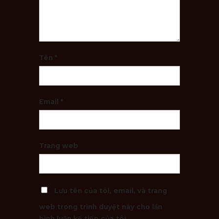
Tên
*
Email
*
Trang web
Lưu tên của tôi, email, và trang
web trong trình duyệt này cho lần
bình luận kế tiếp của tôi.