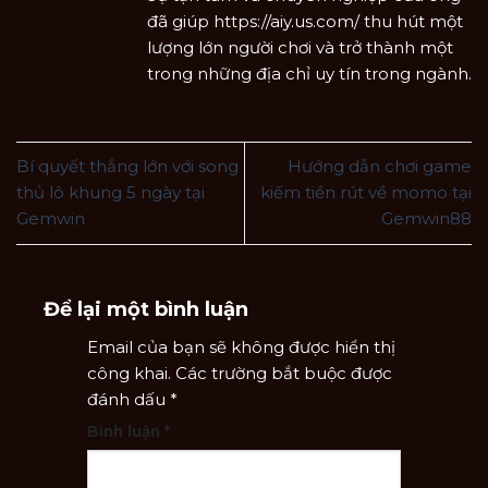
đã giúp https://aiy.us.com/ thu hút một
lượng lớn người chơi và trở thành một
trong những địa chỉ uy tín trong ngành.
Bí quyết thắng lớn với song
Hướng dẫn chơi game
thủ lô khung 5 ngày tại
kiếm tiền rút về momo tại
Gemwin
Gemwin88
Để lại một bình luận
Email của bạn sẽ không được hiển thị
công khai.
Các trường bắt buộc được
đánh dấu
*
Bình luận
*