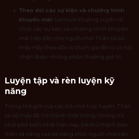
Theo dõi các sự kiện và chương trình
khuyến mãi:
Gemwin thường xuyên tổ
chức các sự kiện và chương trình khuyến
mãi hấp dẫn cho người chơi Thần tài số
mấy. Hãy theo dõi và tham gia để có cơ hội
nhận được những phần thưởng giá trị.
Luyện tập và rèn luyện kỹ
năng
Trong thế giới của các trò chơi trực tuyến, Thần
tài số mấy đã trở thành một trong những trò
chơi phổ biến nhất hiện nay. Để thử thách bản
thân và nâng cao kỹ năng chơi, người chơi cần