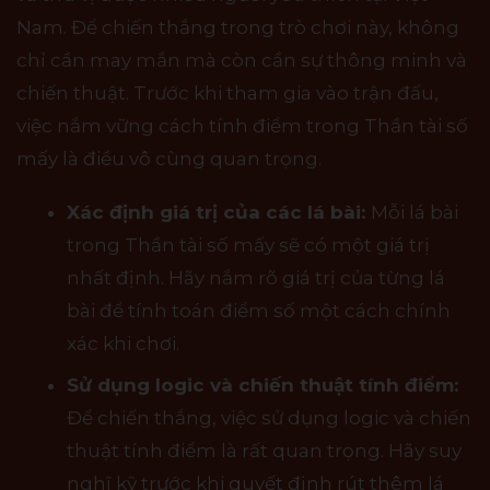
Nam. Để chiến thắng trong trò chơi này, không
chỉ cần may mắn mà còn cần sự thông minh và
chiến thuật. Trước khi tham gia vào trận đấu,
việc nắm vững cách tính điểm trong Thần tài số
mấy là điều vô cùng quan trọng.
Xác định giá trị của các lá bài:
Mỗi lá bài
trong Thần tài số mấy sẽ có một giá trị
nhất định. Hãy nắm rõ giá trị của từng lá
bài để tính toán điểm số một cách chính
xác khi chơi.
Sử dụng logic và chiến thuật tính điểm:
Để chiến thắng, việc sử dụng logic và chiến
thuật tính điểm là rất quan trọng. Hãy suy
nghĩ kỹ trước khi quyết định rút thêm lá