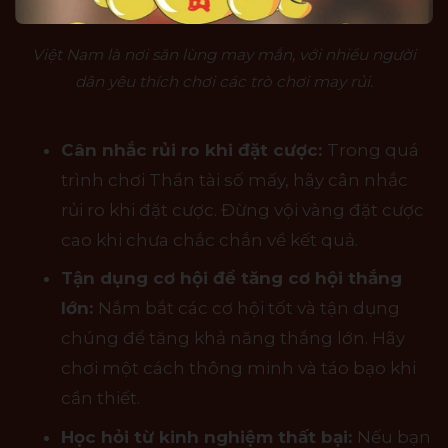
Việt Nam là nơi săn lùng may mắn, với nhiều người
dân yêu thích chơi các trò chơi may rủi.
Cân nhắc rủi ro khi đặt cược:
Trong quá
trình chơi Thần tài số mấy, hãy cân nhắc
rủi ro khi đặt cược. Đừng vội vàng đặt cược
cao khi chưa chắc chắn về kết quả.
Tận dụng cơ hội để tăng cơ hội thắng
lớn:
Nắm bắt các cơ hội tốt và tận dụng
chúng để tăng khả năng thắng lớn. Hãy
chơi một cách thông minh và táo bạo khi
cần thiết.
Học hỏi từ kinh nghiệm thất bại:
Nếu bạn