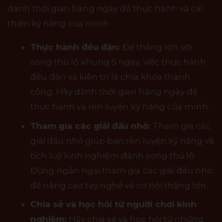
dành thời gian hàng ngày để thực hành và cải
thiện kỹ năng của mình.
Thực hành đều đặn:
Để thắng lớn với
song thủ lô khung 5 ngày, việc thực hành
đều đặn và kiên trì là chìa khóa thành
công. Hãy dành thời gian hàng ngày để
thực hành và rèn luyện kỹ năng của mình.
Tham gia các giải đấu nhỏ:
Tham gia các
giải đấu nhỏ giúp bạn rèn luyện kỹ năng và
tích luỹ kinh nghiệm đánh song thủ lô.
Đừng ngần ngại tham gia các giải đấu nhỏ
để nâng cao tay nghề và cơ hội thắng lớn.
Chia sẻ và học hỏi từ người chơi kinh
nghiệm:
Hãy chia sẻ và học hỏi từ những