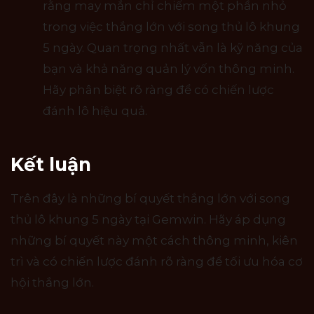
rằng may mắn chỉ chiếm một phần nhỏ
trong việc thắng lớn với song thủ lô khung
5 ngày. Quan trọng nhất vẫn là kỹ năng của
bạn và khả năng quản lý vốn thông minh.
Hãy phân biệt rõ ràng để có chiến lược
đánh lô hiệu quả.
Kết luận
Trên đây là những bí quyết thắng lớn với song
thủ lô khung 5 ngày tại Gemwin. Hãy áp dụng
những bí quyết này một cách thông minh, kiên
trì và có chiến lược đánh rõ ràng để tối ưu hóa cơ
hội thắng lớn.