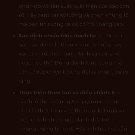
phù hợp với tần suất xuất hiện của các con
số. Hãy xem xét kỹ lưỡng và chọn khung lô
mà bạn tin tưởng và có cơ hội thắng cao.
Xác định chiến lược đánh lô:
Trước khi
bắt đầu đánh lô theo khung 5 ngày, hãy
xác định rõ chiến lược đánh và tạo ra kế
hoạch cụ thể. Đừng đánh lung tung mà
cần tư duy chiến lược và đặt ra mục tiêu rõ
ràng.
Thực hiện theo dõi và điều chỉnh:
Khi
đánh lô theo khung 5 ngày, quan trọng
nhất là thực hiện việc theo dõi kết quả và
điều chỉnh chiến lược đánh dựa trên
những thông tin mới. Hãy linh hoạt và sẵn