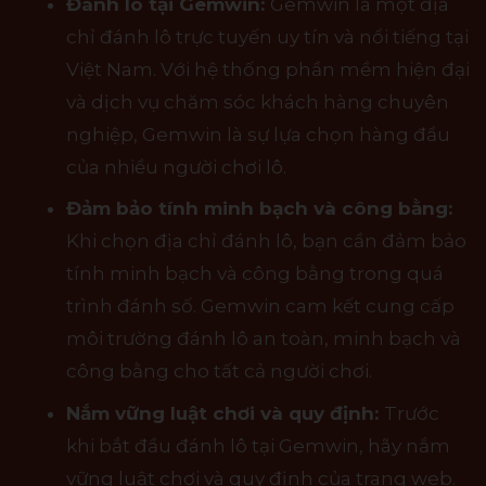
Đánh lô tại Gemwin:
Gemwin là một địa
chỉ đánh lô trực tuyến uy tín và nổi tiếng tại
Việt Nam. Với hệ thống phần mềm hiện đại
và dịch vụ chăm sóc khách hàng chuyên
nghiệp, Gemwin là sự lựa chọn hàng đầu
của nhiều người chơi lô.
Đảm bảo tính minh bạch và công bằng:
Khi chọn địa chỉ đánh lô, bạn cần đảm bảo
tính minh bạch và công bằng trong quá
trình đánh số. Gemwin cam kết cung cấp
môi trường đánh lô an toàn, minh bạch và
công bằng cho tất cả người chơi.
Nắm vững luật chơi và quy định:
Trước
khi bắt đầu đánh lô tại Gemwin, hãy nắm
vững luật chơi và quy định của trang web.