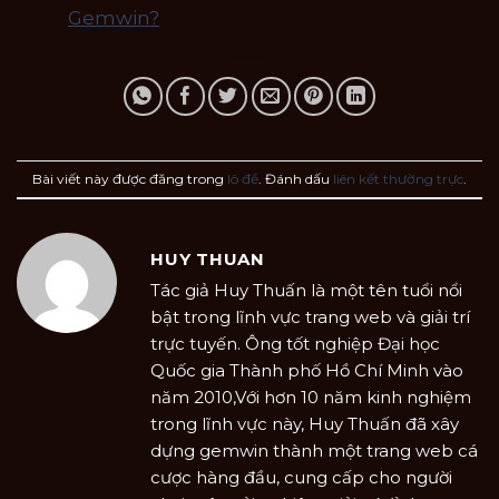
Gemwin?
Bài viết này được đăng trong
lô đề
. Đánh dấu
liên kết thường trực
.
HUY THUAN
Tác giả Huy Thuấn là một tên tuổi nổi
bật trong lĩnh vực trang web và giải trí
trực tuyến. Ông tốt nghiệp Đại học
Quốc gia Thành phố Hồ Chí Minh vào
năm 2010,Với hơn 10 năm kinh nghiệm
trong lĩnh vực này, Huy Thuấn đã xây
dựng gemwin thành một trang web cá
cược hàng đầu, cung cấp cho người