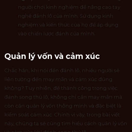
người chơi kinh nghiệm để nâng cao tay
nghề đánh lô của mình. Sử dụng kinh
nghiệm và kiến thức của họ để áp dụng
vào chiến lược đánh của mình.
Quản lý vốn và cảm xúc
Chắc hẳn, khi nói đến đánh lô, nhiều người sẽ
liên tưởng đến may mắn và cảm xúc đúng
không? Tuy nhiên, để thành công trong việc
đánh song thủ lô, không chỉ cần may mắn mà
còn cần quản lý vốn thông minh và đặc biệt là
kiểm soát cảm xúc. Chính vì vậy, trong bài viết
này, chúng ta sẽ cùng tìm hiểu cách quản lý vốn