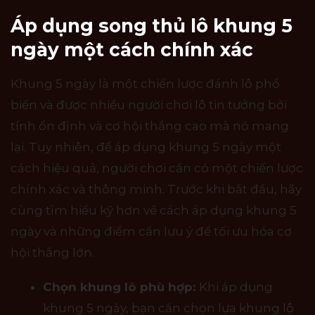
Áp dụng song thủ lô khung 5
ngày một cách chính xác
Khung 5 ngày là một chiến lược đánh lô phổ
biến và được nhiều người chơi lô tin tưởng bởi
tính ổn định và cơ hội thắng cao mà nó mang
lại. Tuy nhiên, để áp dụng khung 5 ngày một
cách hiệu quả, người chơi cần có một chiến lược
chính xác và thông minh. Trước khi bắt đầu, hãy
cùng tìm hiểu kỹ hơn về cách áp dụng khung 5
ngày và những điểm cần lưu ý để tối ưu hóa cơ
hội thắng lớn.
Chọn khung lô phù hợp:
Khi áp dụng
khung 5 ngày, bạn cần chọn lựa khung lô